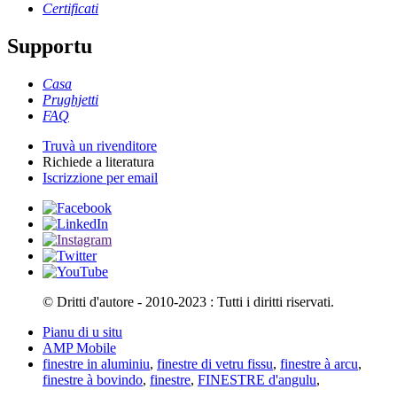
Certificati
Supportu
Casa
Prughjetti
FAQ
Truvà un rivenditore
Richiede a literatura
Iscrizzione per email
© Dritti d'autore - 2010-2023 : Tutti i diritti riservati.
Pianu di u situ
AMP Mobile
finestre in aluminiu
,
finestre di vetru fissu
,
finestre à arcu
,
finestre à bovindo
,
finestre
,
FINESTRE d'angulu
,