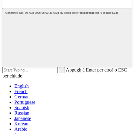
Appughjà Enter per circà o ESC
per chjude
English
French
German
Portuguese
Spanish
Russian
Japanese
Korean
Arabic