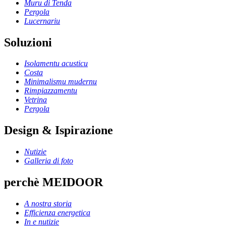
Muru di Tenda
Pergola
Lucernariu
Soluzioni
Isolamentu acusticu
Costa
Minimalismu mudernu
Rimpiazzamentu
Vetrina
Pergola
Design & Ispirazione
Nutizie
Galleria di foto
perchè MEIDOOR
A nostra storia
Efficienza energetica
In e nutizie