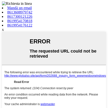
Mandà un email
8613608979742
8617300121226
8619954170818
8619954176122
x