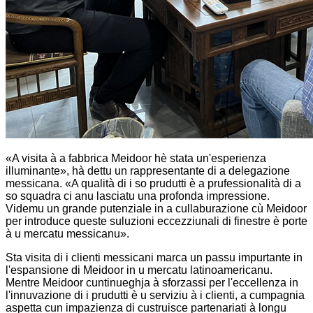
«A visita à a fabbrica Meidoor hè stata un'esperienza
illuminante», hà dettu un rappresentante di a delegazione
messicana. «A qualità di i so prudutti è a prufessionalità di a
so squadra ci anu lasciatu una profonda impressione.
Videmu un grande putenziale in a cullaburazione cù Meidoor
per introduce queste suluzioni eccezziunali di finestre è porte
à u mercatu messicanu».
Sta visita di i clienti messicani marca un passu impurtante in
l'espansione di Meidoor in u mercatu latinoamericanu.
Mentre Meidoor cuntinueghja à sforzassi per l'eccellenza in
l'innuvazione di i prudutti è u serviziu à i clienti, a cumpagnia
aspetta cun impazienza di custruisce partenariati à longu