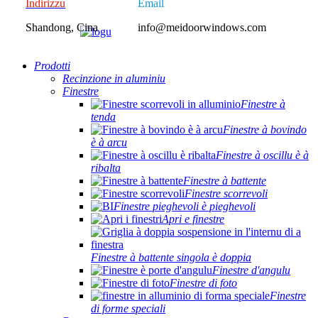
Indirizzu
Email
Shandong, Cina
info@meidoorwindows.com
Prodotti
Recinzione in aluminiu
Finestre
Finestre à
tenda
Finestre à bovindo
è à arcu
Finestre à oscillu è à
ribalta
Finestre à battente
Finestre scorrevoli
Finestre pieghevoli è pieghevoli
Apri e finestre
Finestre à battente singola è doppia
Finestre d'angulu
Finestre di foto
Finestre
di forme speciali