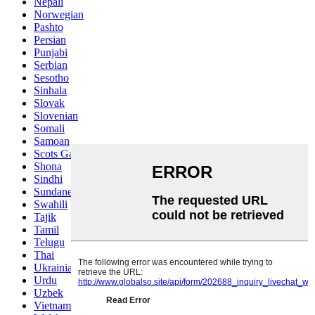
Nepali
Norwegian
Pashto
Persian
Punjabi
Serbian
Sesotho
Sinhala
Slovak
Slovenian
Somali
Samoan
Scots Gaelic
Shona
Sindhi
Sundanese
Swahili
Tajik
Tamil
Telugu
Thai
Ukrainian
Urdu
Uzbek
Vietnamese