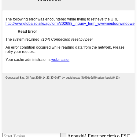
Appughjà Enter per circà o ESC