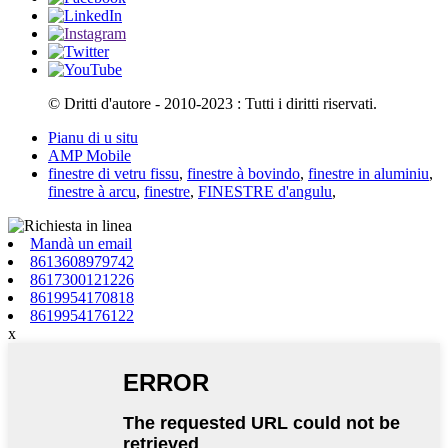
© Dritti d'autore - 2010-2023 : Tutti i diritti riservati.
Pianu di u situ
AMP Mobile
finestre di vetru fissu
,
finestre à bovindo
,
finestre in aluminiu
,
finestre à arcu
,
finestre
,
FINESTRE d'angulu
,
Mandà un email
8613608979742
8617300121226
8619954170818
8619954176122
x