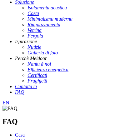
Soluzione
Isolamentu acusticu
Costa
Minimalismu mudernu
Rimpiazzamentu
Vetrina
Pergola
Ispirazione
Nutizie
Galleria di foto
Perchè Meidoor
Nantu à noi
Efficienza energetica
Certificati
Prughjetti
Cuntatta ci
FAQ
EN
FAQ
Casa