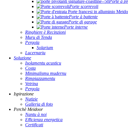
Porte à pi
Porte scorrevoli
Porte à battente
Porte di garage
Porte interne
Ringhiere è Recinzioni
Muru di Tenda
Pergola
Solarium
Lucernariu
Soluzione
Isolamentu acusticu
Costa
Minimalismu mudernu
Rimpiazzamentu
Vetrina
Pergola
Ispirazione
Nutizie
Galleria di foto
Perchè Meidoor
Nantu à noi
Efficienza energetica
Certificati