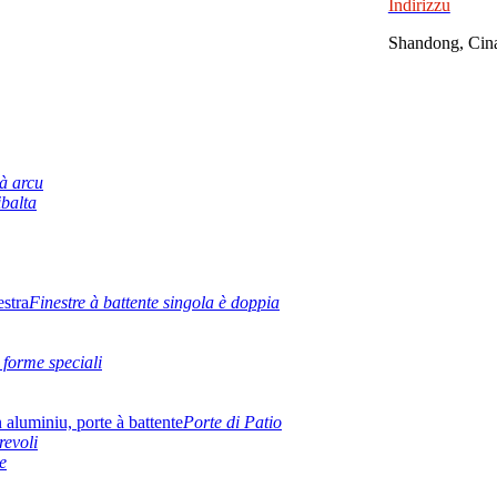
Indirizzu
Shandong, Cin
 à arcu
ibalta
Finestre à battente singola è doppia
 forme speciali
Porte di Patio
revoli
e