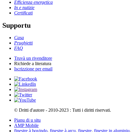
Efficienza energetica
In e nutizie
Certificati
Supportu
Casa
Prughjetti
FAQ
Truvà un rivenditore
Richiede a literatura
Iscrizzione per email
© Dritti d'autore - 2010-2023 : Tutti i diritti riservati.
Pianu di u situ
AMP Mobile
finestre à bovindo
,
finestre à arcu
,
finestre
,
finestre in aluminiu
,