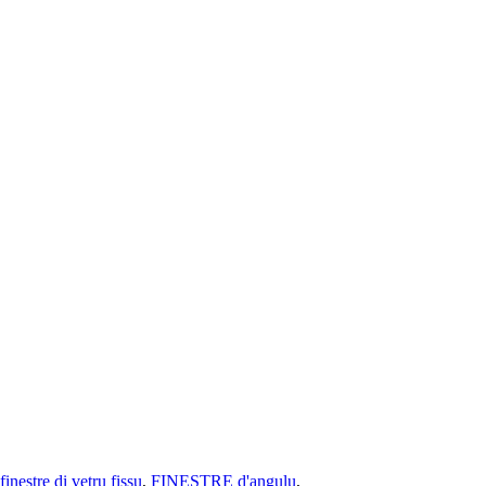
finestre di vetru fissu
,
FINESTRE d'angulu
,