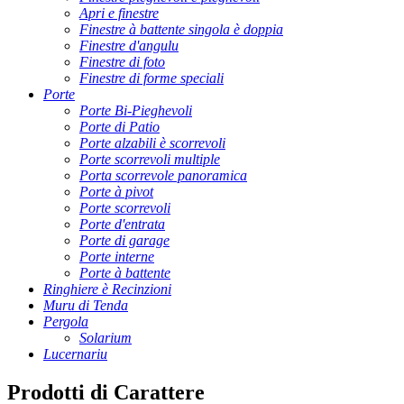
Apri e finestre
Finestre à battente singola è doppia
Finestre d'angulu
Finestre di foto
Finestre di forme speciali
Porte
Porte Bi-Pieghevoli
Porte di Patio
Porte alzabili è scorrevoli
Porte scorrevoli multiple
Porta scorrevole panoramica
Porte à pivot
Porte scorrevoli
Porte d'entrata
Porte di garage
Porte interne
Porte à battente
Ringhiere è Recinzioni
Muru di Tenda
Pergola
Solarium
Lucernariu
Prodotti di Carattere