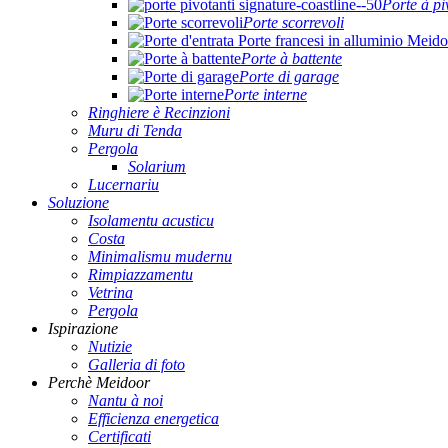
Porte à pi
Porte scorrevoli
Porte à battente
Porte di garage
Porte interne
Ringhiere è Recinzioni
Muru di Tenda
Pergola
Solarium
Lucernariu
Soluzione
Isolamentu acusticu
Costa
Minimalismu mudernu
Rimpiazzamentu
Vetrina
Pergola
Ispirazione
Nutizie
Galleria di foto
Perchè Meidoor
Nantu à noi
Efficienza energetica
Certificati