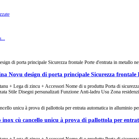
Cina Novu design di porta principale Sicurezza frontale 
anu + Lega di zincu + Accessori Nome di u produttu Porta di sicurezza T
ta Stile Disegni persunalizati Funzione Anti-ladru Usu Zona residenzi
o inox cù cancello unicu à prova di pallottola per entra
anu + Lega di zincu + Accessori Nome di u produttu Porta di sicurezza T