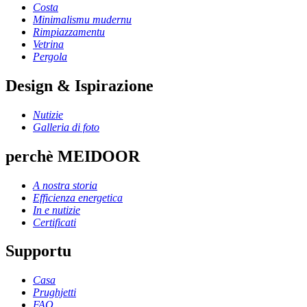
Costa
Minimalismu mudernu
Rimpiazzamentu
Vetrina
Pergola
Design & Ispirazione
Nutizie
Galleria di foto
perchè MEIDOOR
A nostra storia
Efficienza energetica
In e nutizie
Certificati
Supportu
Casa
Prughjetti
FAQ