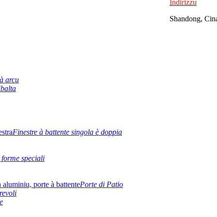
Indirizzu
Shandong, Cin
 à arcu
ibalta
Finestre à battente singola è doppia
 forme speciali
Porte di Patio
revoli
e