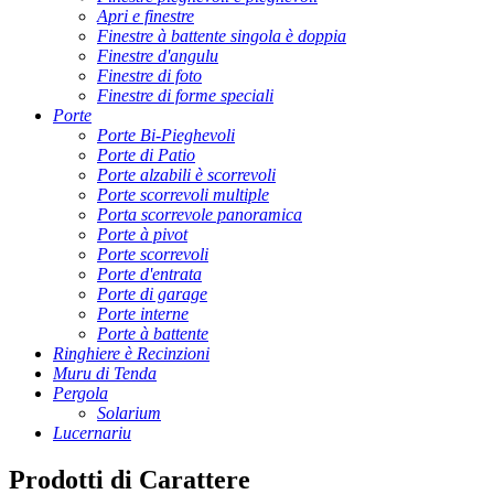
Apri e finestre
Finestre à battente singola è doppia
Finestre d'angulu
Finestre di foto
Finestre di forme speciali
Porte
Porte Bi-Pieghevoli
Porte di Patio
Porte alzabili è scorrevoli
Porte scorrevoli multiple
Porta scorrevole panoramica
Porte à pivot
Porte scorrevoli
Porte d'entrata
Porte di garage
Porte interne
Porte à battente
Ringhiere è Recinzioni
Muru di Tenda
Pergola
Solarium
Lucernariu
Prodotti di Carattere