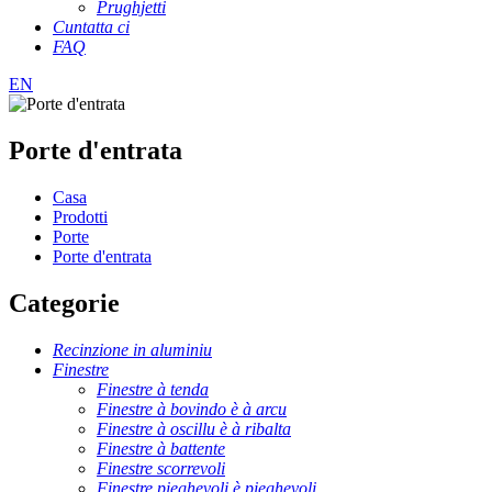
Prughjetti
Cuntatta ci
FAQ
EN
Porte d'entrata
Casa
Prodotti
Porte
Porte d'entrata
Categorie
Recinzione in aluminiu
Finestre
Finestre à tenda
Finestre à bovindo è à arcu
Finestre à oscillu è à ribalta
Finestre à battente
Finestre scorrevoli
Finestre pieghevoli è pieghevoli