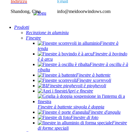
Indirizzu
Email
Shandong, Cina
info@meidoorwindows.com
Prodotti
Recinzione in aluminiu
Finestre
Finestre à
tenda
Finestre à bovindo
è à arcu
Finestre à oscillu è à
ribalta
Finestre à battente
Finestre scorrevoli
Finestre pieghevoli è pieghevoli
Apri e finestre
Finestre à battente singola è doppia
Finestre d'angulu
Finestre di foto
Finestre
di forme speciali