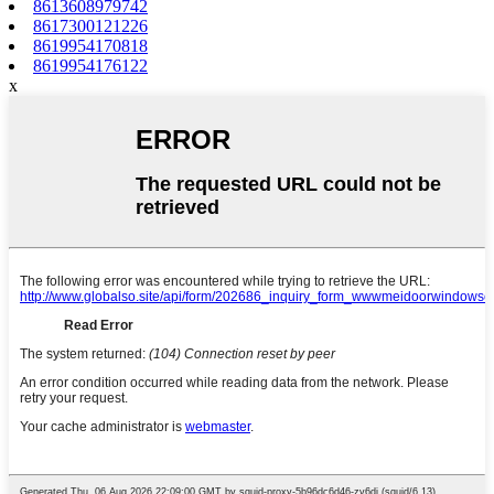
8613608979742
8617300121226
8619954170818
8619954176122
x