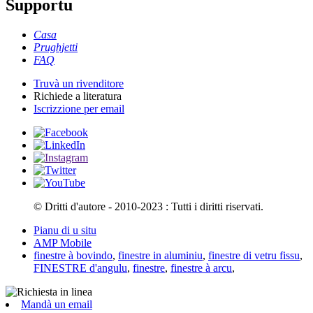
Supportu
Casa
Prughjetti
FAQ
Truvà un rivenditore
Richiede a literatura
Iscrizzione per email
© Dritti d'autore - 2010-2023 : Tutti i diritti riservati.
Pianu di u situ
AMP Mobile
finestre à bovindo
,
finestre in aluminiu
,
finestre di vetru fissu
,
FINESTRE d'angulu
,
finestre
,
finestre à arcu
,
Mandà un email