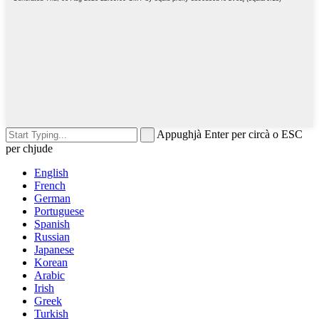
Appughjà Enter per circà o ESC
per chjude
English
French
German
Portuguese
Spanish
Russian
Japanese
Korean
Arabic
Irish
Greek
Turkish